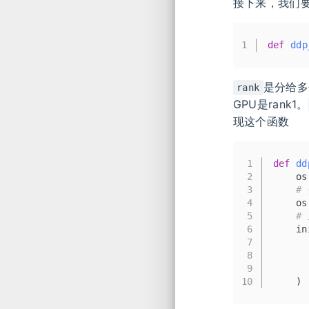
接下来，我们
1
def
ddp
是分给多
rank
GPU是rank1。
现这个函数
1
def
dd
2
    os
3
#
4
    os
5
#
6
    in
7
      
8
      
9
      
10
    )