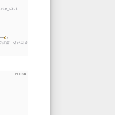
te_dict
==
0
:
存模型，这样就造成了浪费
PYTHON