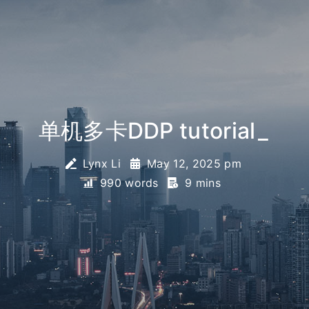
单机多卡DDP tutorial
_
Lynx Li
May 12, 2025 pm
990 words
9 mins