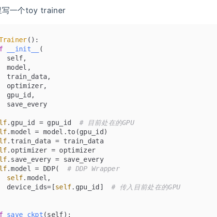
个toy trainer
Trainer
():
f
__init__
(
  self,
  model,
  train_data,
  optimizer,
  gpu_id,
  save_every
lf
.gpu_id = gpu_id  
# 目前处在的GPU
lf
.model = model.to(gpu_id)
lf
.train_data = train_data
lf
.optimizer = optimizer
lf
.save_every = save_every
lf
.model = DDP(  
# DDP Wrapper
self
.model,
  device_ids=[
self
.gpu_id]  
# 传入目前处在的GPU
f
save_ckpt
(
self
):