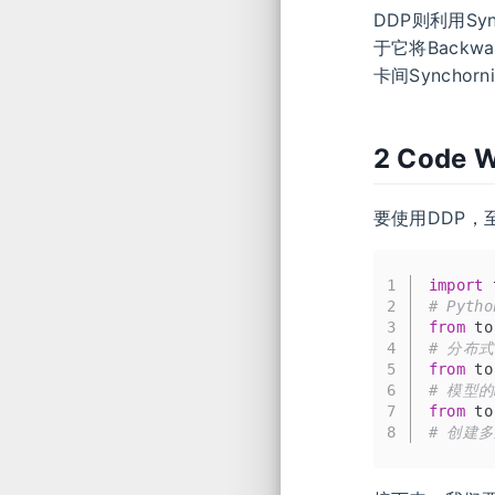
DDP则利用Sy
于它将Back
卡间Syncho
2 Code W
要使用DDP，
1
import
 
2
# Pyt
3
from
 to
4
# 分布
5
from
 to
6
# 模型的D
7
from
 to
8
# 创建