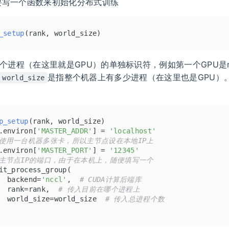
要写一个函数来初始化分布式训练
_setup
(
rank, world_size
)
个进程（在这里就是GPU）的单独标识符，例如第一个GPU是ran
是指整个机器上有多少进程（在这里也是GPU）
world_size
p_setup
(
rank, world_size
)
.environ[
'MASTER_ADDR'
] = 
'localhost'
 使用一台机器多张卡，所以主节点设在本地IP上
.environ[
'MASTER_PORT'
] = 
'12345'
 主节点IP的端口，由于在本机上，随便填写一个
it_process_group(
  backend=
'nccl'
,  
# CUDA计算后端库
  rank=rank,  
# 传入目前在哪个进程上
  world_size=world_size  
# 传入总进程个数