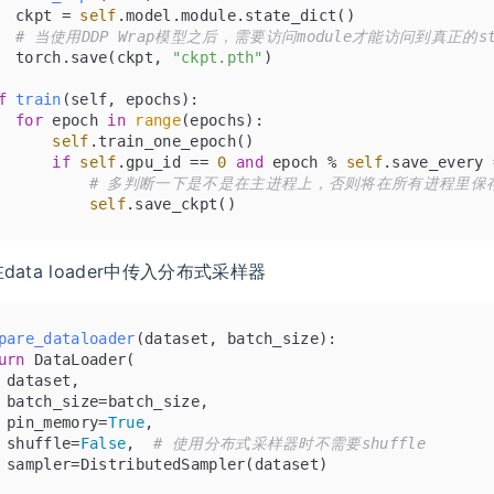
  ckpt = 
self
.model.module.state_dict()
# 当使用DDP Wrap模型之后，需要访问module才能访问到真正的sta
  torch.save(ckpt, 
"ckpt.pth"
)
f
train
(
self, epochs
):
for
 epoch 
in
range
(epochs):
self
.train_one_epoch()
if
self
.gpu_id == 
0
and
 epoch % 
self
.save_every 
# 多判断一下是不是在主进程上，否则将在所有进程里保
self
.save_ckpt()
ata loader中传入分布式采样器
pare_dataloader
(
dataset, batch_size
):
urn
 DataLoader(
 dataset,
 batch_size=batch_size,
 pin_memory=
True
,
 shuffle=
False
,  
# 使用分布式采样器时不需要shuffle
 sampler=DistributedSampler(dataset)