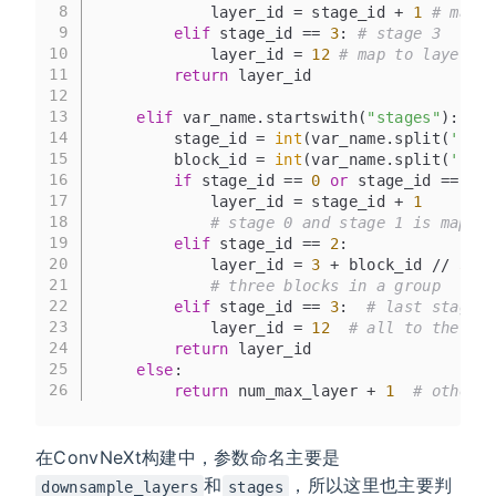
8
            layer_id = stage_id + 
1
# map t
9
elif
 stage_id == 
3
: 
# stage 3
10
            layer_id = 
12
# map to layer 12
11
return
 layer_id
12
13
elif
 var_name.startswith(
"stages"
):
14
        stage_id = 
int
(var_name.split(
'.'
)[
15
        block_id = 
int
(var_name.split(
'.'
)[
16
if
 stage_id == 
0
or
 stage_id == 
1
:
17
            layer_id = stage_id + 
1
18
# stage 0 and stage 1 is mapped
19
elif
 stage_id == 
2
:
20
            layer_id = 
3
 + block_id // 
3
21
# three blocks in a group
22
elif
 stage_id == 
3
:  
# last stage
23
            layer_id = 
12
# all to the las
24
return
 layer_id
25
else
:
26
return
 num_max_layer + 
1
# other l
在ConvNeXt构建中，参数命名主要是
和
，所以这里也主要判
downsample_layers
stages