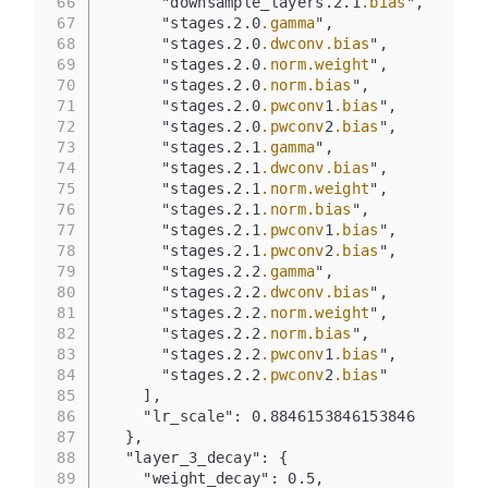
66
      "downsample_layers.2.1
.bias
",
67
      "stages.2.0
.gamma
",
68
      "stages.2.0
.dwconv
.bias
",
69
      "stages.2.0
.norm
.weight
",
70
      "stages.2.0
.norm
.bias
",
71
      "stages.2.0
.pwconv
1
.bias
",
72
      "stages.2.0
.pwconv
2
.bias
",
73
      "stages.2.1
.gamma
",
74
      "stages.2.1
.dwconv
.bias
",
75
      "stages.2.1
.norm
.weight
",
76
      "stages.2.1
.norm
.bias
",
77
      "stages.2.1
.pwconv
1
.bias
",
78
      "stages.2.1
.pwconv
2
.bias
",
79
      "stages.2.2
.gamma
",
80
      "stages.2.2
.dwconv
.bias
",
81
      "stages.2.2
.norm
.weight
",
82
      "stages.2.2
.norm
.bias
",
83
      "stages.2.2
.pwconv
1
.bias
",
84
      "stages.2.2
.pwconv
2
.bias
"
85
    ],
86
    "lr_scale": 0.8846153846153846
87
  },
88
  "layer_3_decay": {
89
    "weight_decay": 0.5,