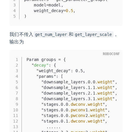
3
    model=model,
4
    weight_decay=
0.5
,
5
)
我们不传入
和
，
get_num_layer
get_layer_scale
输出为
ROBOCONF
1
Param groups = {
2
  "
decay"
: {
3
    "weight_decay": 0.5,
4
    "params": [
5
      "downsample_layers.0.0
.weight
",
6
      "downsample_layers.1.1
.weight
",
7
      "downsample_layers.2.1
.weight
",
8
      "downsample_layers.3.1
.weight
",
9
      "stages.0.0
.dwconv
.weight
",
10
      "stages.0.0
.pwconv
1
.weight
",
11
      "stages.0.0
.pwconv
2
.weight
",
12
      "stages.0.1
.dwconv
.weight
",
13
        ......