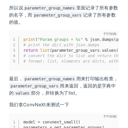
所以说
里面记录了所有参数
parameter_group_names
的名字，而
记录了所有参数
parameter_group_vars
的值。
PYTHON
1
print
(
"Param groups = %s"
 % json.dumps(para
2
# print the dict with json.dumps
3
return
list
(parameter_group_vars.values())
4
# convert the dict to list and return the p
5
# format: list, elements are dicts, with th
最后，
用来打印输出检查，
parameter_group_names
用来返回，返回的是字典中
parameter_group_vars
的
部分，并转换为了list。
values
我们拿ConvNeXt来测试一下
PYTHON
1
model = convnext_small()
2
parameters = get_parameter_groups(