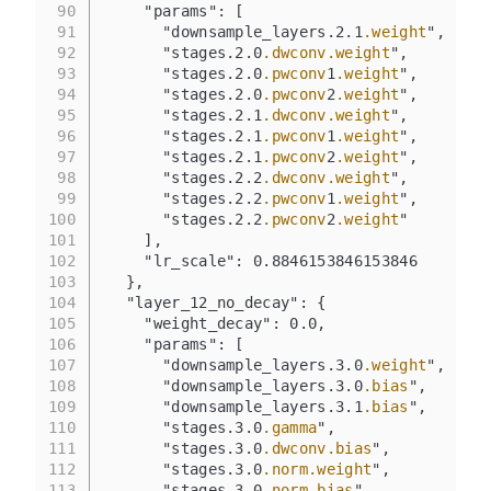
90
    "params": [
91
      "downsample_layers.2.1
.weight
",
92
      "stages.2.0
.dwconv
.weight
",
93
      "stages.2.0
.pwconv
1
.weight
",
94
      "stages.2.0
.pwconv
2
.weight
",
95
      "stages.2.1
.dwconv
.weight
",
96
      "stages.2.1
.pwconv
1
.weight
",
97
      "stages.2.1
.pwconv
2
.weight
",
98
      "stages.2.2
.dwconv
.weight
",
99
      "stages.2.2
.pwconv
1
.weight
",
100
      "stages.2.2
.pwconv
2
.weight
"
101
    ],
102
    "lr_scale": 0.8846153846153846
103
  },
104
  "layer_12_no_decay": {
105
    "weight_decay": 0.0,
106
    "params": [
107
      "downsample_layers.3.0
.weight
",
108
      "downsample_layers.3.0
.bias
",
109
      "downsample_layers.3.1
.bias
",
110
      "stages.3.0
.gamma
",
111
      "stages.3.0
.dwconv
.bias
",
112
      "stages.3.0
.norm
.weight
",
113
      "stages.3.0
.norm
.bias
",