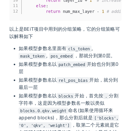
10
return
 layer_id + 
1
# increase lay
11
else
:
12
return
 num_max_layer - 
1
# addition
以上是BEiT项目中用到的分组策略，它的分组策略可
以解释如下
如果模型参数名里面有
,
cls_token
,
，那就分到第0层。
mask_token
pos_embed
如果模型参数名以
开始也分到第0
patch_embed
层
如果模型参数名以
开始，就分到
rel_pos_bias
最后一层
如果模型参数名以
开始，首先按
分割
blocks
.
字符串，这是因为模型参数名一般以类似
命名(如果使用循环来
blocks.0.qkv.weight
append blocks)，那么分割后就是
['blocks',
，取第二个元素就是它
'0', 'qkv', 'weight']