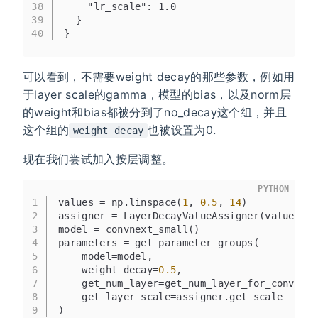
38
    "lr_scale": 1.0
39
  }
40
}
可以看到，不需要weight decay的那些参数，例如用
于layer scale的gamma，模型的bias，以及norm层
的weight和bias都被分到了no_decay这个组，并且
这个组的
也被设置为0.
weight_decay
现在我们尝试加入按层调整。
PYTHON
1
values = np.linspace(
1
, 
0.5
, 
14
)
2
assigner = LayerDecayValueAssigner(values)
3
model = convnext_small()
4
parameters = get_parameter_groups(
5
    model=model,
6
    weight_decay=
0.5
,
7
    get_num_layer=get_num_layer_for_convnex
8
    get_layer_scale=assigner.get_scale
9
)