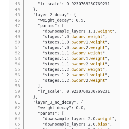
43
    "lr_scale": 0.9230769230769231
44
  },
45
  "layer_2_decay": {
46
    "weight_decay": 0.5,
47
    "params": [
48
      "downsample_layers.1.1
.weight
",
49
      "stages.1.0
.dwconv
.weight
",
50
      "stages.1.0
.pwconv
1
.weight
",
51
      "stages.1.0
.pwconv
2
.weight
",
52
      "stages.1.1
.dwconv
.weight
",
53
      "stages.1.1
.pwconv
1
.weight
",
54
      "stages.1.1
.pwconv
2
.weight
",
55
      "stages.1.2
.dwconv
.weight
",
56
      "stages.1.2
.pwconv
1
.weight
",
57
      "stages.1.2
.pwconv
2
.weight
"
58
    ],
59
    "lr_scale": 0.9230769230769231
60
  },
61
  "layer_3_no_decay": {
62
    "weight_decay": 0.0,
63
    "params": [
64
      "downsample_layers.2.0
.weight
",
65
      "downsample_layers.2.0
.bias
",