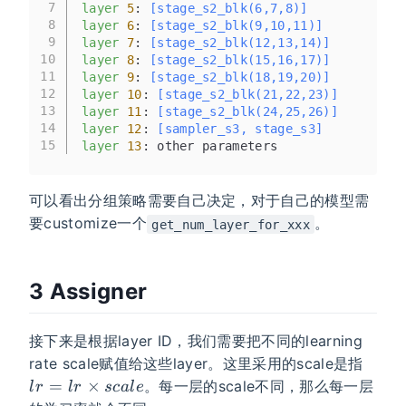
7
layer
5
:
 [stage_s2_blk(6,7,8)]
8
layer
6
:
 [stage_s2_blk(9,10,11)]
9
layer
7
:
 [stage_s2_blk(12,13,14)]
10
layer
8
:
 [stage_s2_blk(15,16,17)]
11
layer
9
:
 [stage_s2_blk(18,19,20)]
12
layer
10
:
 [stage_s2_blk(21,22,23)]
13
layer
11
:
 [stage_s2_blk(24,25,26)]
14
layer
12
:
 [sampler_s3, stage_s3]
15
layer
13
: other parameters
可以看出分组策略需要自己决定，对于自己的模型需
要customize一个
。
get_num_layer_for_xxx
3 Assigner
接下来是根据layer ID，我们需要把不同的learning
lr = 
rate scale赋值给这些layer。这里采用的scale是指
lr\tim
=
×
。每一层的scale不同，那么每一层
l
r
l
r
sc
a
l
e
scale