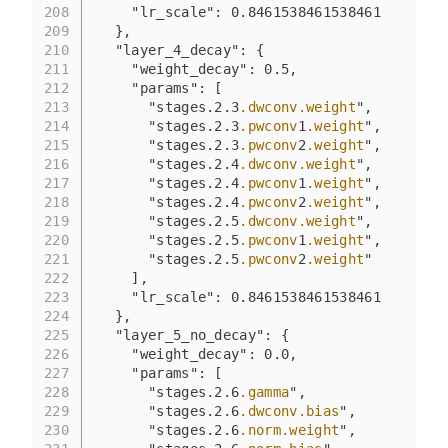
208
    "lr_scale": 0.8461538461538461
209
  },
210
  "layer_4_decay": {
211
    "weight_decay": 0.5,
212
    "params": [
213
      "stages.2.3
.dwconv
.weight
",
214
      "stages.2.3
.pwconv
1
.weight
",
215
      "stages.2.3
.pwconv
2
.weight
",
216
      "stages.2.4
.dwconv
.weight
",
217
      "stages.2.4
.pwconv
1
.weight
",
218
      "stages.2.4
.pwconv
2
.weight
",
219
      "stages.2.5
.dwconv
.weight
",
220
      "stages.2.5
.pwconv
1
.weight
",
221
      "stages.2.5
.pwconv
2
.weight
"
222
    ],
223
    "lr_scale": 0.8461538461538461
224
  },
225
  "layer_5_no_decay": {
226
    "weight_decay": 0.0,
227
    "params": [
228
      "stages.2.6
.gamma
",
229
      "stages.2.6
.dwconv
.bias
",
230
      "stages.2.6
.norm
.weight
",