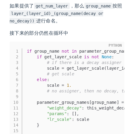
如果提供了
，那么
按照
get_num_layer
group_name
layer_(layer_id)_(group_name(decay or
进行命名。
no_decay))
接下来的部分仍然在循环中
PYTHON
1
if
 group_name 
not
in
 parameter_group_names:
2
if
 get_layer_scale 
is
not
None
:
3
# if there is a decay assigner
4
        scale = get_layer_scale(layer_id)
5
# get scale
6
else
:
7
        scale = 
1.
8
# no assigner, then no decay, the s
9
10
    parameter_group_names[group_name] = {
11
"weight_decay"
: this_weight_decay,
12
"params"
: [],
13
"lr_scale"
: scale
14
    }
15