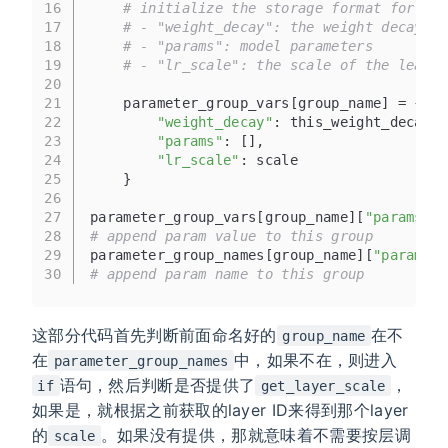
16
# initialize the storage format for a g
17
# - "weight_decay": the weight decay fo
18
# - "params": model parameters
19
# - "lr_scale": the scale of the learni
20
21
    parameter_group_vars[group_name] = {
22
"weight_decay"
: this_weight_decay,
23
"params"
: [],
24
"lr_scale"
: scale
25
    }
26
27
parameter_group_vars[group_name][
"params"
].
28
# append param value to this group
29
parameter_group_names[group_name][
"params"
]
30
# append param name to this group
这部分代码首先判断前面命名好的
在不
group_name
在
中，如果不在，则进入
parameter_group_names
语句，然后判断是否提供了
，
if
get_layer_scale
如果是，就根据之前获取的layer ID来得到那个layer
的
。如果没有提供，那就意味着不需要按层调
scale