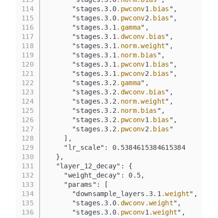
114
      "stages.3.0
.pwconv
1
.bias
",
115
      "stages.3.0
.pwconv
2
.bias
",
116
      "stages.3.1
.gamma
",
117
      "stages.3.1
.dwconv
.bias
",
118
      "stages.3.1
.norm
.weight
",
119
      "stages.3.1
.norm
.bias
",
120
      "stages.3.1
.pwconv
1
.bias
",
121
      "stages.3.1
.pwconv
2
.bias
",
122
      "stages.3.2
.gamma
",
123
      "stages.3.2
.dwconv
.bias
",
124
      "stages.3.2
.norm
.weight
",
125
      "stages.3.2
.norm
.bias
",
126
      "stages.3.2
.pwconv
1
.bias
",
127
      "stages.3.2
.pwconv
2
.bias
"
128
    ],
129
    "lr_scale": 0.5384615384615384
130
  },
131
  "layer_12_decay": {
132
    "weight_decay": 0.5,
133
    "params": [
134
      "downsample_layers.3.1
.weight
",
135
      "stages.3.0
.dwconv
.weight
",
136
      "stages.3.0
.pwconv
1
.weight
",