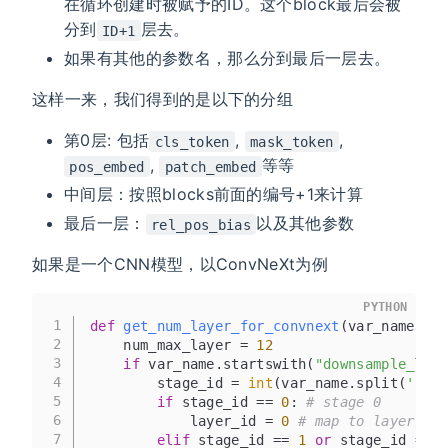
在循环创建时被赋予的ID。这个block最后会被
分到
层去。
ID+1
如果有其他的参数名，那么分到最后一层去。
这样一来，我们得到的是以下的分组
第0层: 包括
,
,
cls_token
mask_token
,
等等
pos_embed
patch_embed
中间层：按照blocks前面的编号+1来计算
最后一层：
以及其他参数
rel_pos_bias
如果是一个CNN模型，以ConvNeXt为例
PYTHON
1
def
get_num_layer_for_convnext
(
var_name
):
2
    num_max_layer = 
12
3
if
 var_name.startswith(
"downsample_laye
4
        stage_id = 
int
(var_name.split(
'.'
)[
5
if
 stage_id == 
0
: 
# stage 0
6
            layer_id = 
0
# map to layer 0
7
elif
 stage_id == 
1
or
 stage_id == 
2