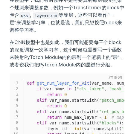
在模型中，我们有时候并不是需要真的每层都按照某
个规则来调整参数，例如一个Transformer的block中
包含
,
等等层，这些可以看作“一
qkv
layernorm
层”来调整学习率，也就是说，我们只想按照block来
调整学习率。
在CNN模型中也是如此，我们可能想要每三个block
的深度调整一次学习率，这个时候就需要写一个函数
来映射PyTorch Module内的层到一个逻辑上的“层”，
或者说我们把Pytorch Module内的层进行分组。
PYTHON
1
def
get_num_layer_for_vit
(
var_name, num_max
2
if
 var_name 
in
 (
"cls_token"
, 
"mask_toke
3
return
0
4
elif
 var_name.startswith(
"patch_embed"
)
5
return
0
6
elif
 var_name.startswith(
"rel_pos_bias"
7
return
 num_max_layer - 
1
# map rel
8
elif
 var_name.startswith(
"blocks"
):
9
        layer_id = 
int
(var_name.split(
'.'
)[