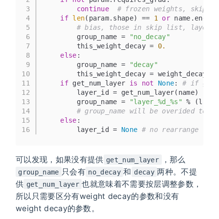
3
continue
# frozen weights, skip th
4
if
len
(param.shape) == 
1
or
 name.endswi
5
# bias, those in skip list, layer n
6
        group_name = 
"no_decay"
7
        this_weight_decay = 
0.
8
else
:
9
        group_name = 
"decay"
10
        this_weight_decay = weight_decay 
# 
11
if
 get_num_layer 
is
not
None
: 
# if get_
12
        layer_id = get_num_layer(name)  
# g
13
        group_name = 
"layer_%d_%s"
 % (layer
14
# group_name will be overided to la
15
else
:
16
        layer_id = 
None
# no rearrange
可以发现，如果没有提供
，那么
get_num_layer
只会有
和
两种。不提
group_name
no_decay
decay
供
也就意味着不需要按层调整参数，
get_num_layer
所以只需要区分有weight decay的参数和没有
weight decay的参数。