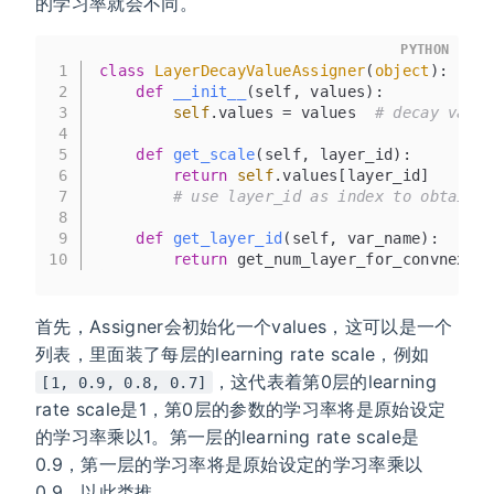
的学习率就会不同。
PYTHON
1
class
LayerDecayValueAssigner
(
object
):
2
def
__init__
(
self, values
):
3
self
.values = values  
# decay value
4
5
def
get_scale
(
self, layer_id
):
6
return
self
.values[layer_id]  
7
# use layer_id as index to obtain d
8
9
def
get_layer_id
(
self, var_name
):
10
return
 get_num_layer_for_convnext(v
首先，Assigner会初始化一个values，这可以是一个
列表，里面装了每层的learning rate scale，例如
，这代表着第0层的learning
[1, 0.9, 0.8, 0.7]
rate scale是1，第0层的参数的学习率将是原始设定
的学习率乘以1。第一层的learning rate scale是
0.9，第一层的学习率将是原始设定的学习率乘以
0.9，以此类推。