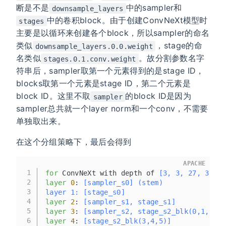
断是不是
中的sampler和
downsample_layers
中的卷积block。由于创建ConvNeXt模型时
stages
主要是以循环来创建各个block，所以sampler的命名
类似
，stage的命
downsample_layers.0.0.weight
名类似
。故分割参数名字
stages.0.1.conv.weight
符串后，sampler取第一个元素得到的是stage ID，
blocks取第一个元素是stage ID，第二个元素是
block ID。这里不取
的block ID是因为
sampler
sampler总共就一个layer norm和一个conv，不需要
单独取出来。
在这个分组策略下，最后会得到
APACHE
1
for
 ConvNeXt with depth of
 [3, 3, 27, 3]
2
layer
0
:
 [sampler_s0] (stem)
3
layer 1: [stage_s0]
4
layer
2
:
 [sampler_s1, stage_s1]
5
layer
3
:
 [sampler_s2, stage_s2_blk(0,1,2)]
6
layer
4
:
 [stage_s2_blk(3,4,5)]