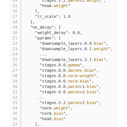
14
      "stages.3.2
.pwconv
2
.weight
",
15
      "head
.weight
"
16
    ],
17
    "lr_scale": 1.0
18
  },
19
  "no_decay": {
20
    "weight_decay": 0.0,
21
    "params": [
22
      "downsample_layers.0.0
.bias
",
23
      "downsample_layers.0.1
.weight
",
24
      ...
25
      "downsample_layers.3.1
.bias
",
26
      "stages.0.0
.gamma
",
27
      "stages.0.0
.dwconv
.bias
",
28
      "stages.0.0
.norm
.weight
",
29
      "stages.0.0
.norm
.bias
",
30
      "stages.0.0
.pwconv
1
.bias
",
31
      "stages.0.0
.pwconv
2
.bias
",
32
     ...
33
      "stages.3.2
.pwconv
2
.bias
",
34
      "norm
.weight
",
35
      "norm
.bias
",
36
      "head
.bias
"
37
    ],