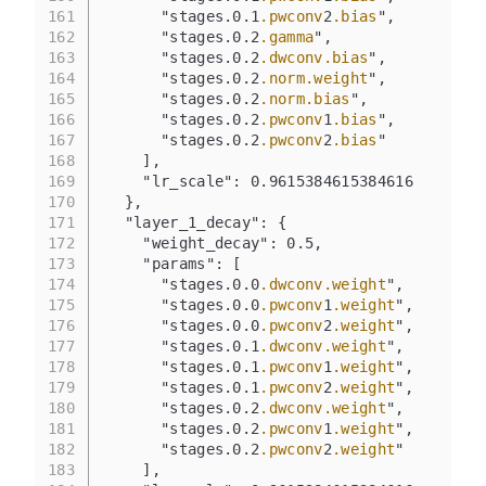
161
      "stages.0.1
.pwconv
2
.bias
",
162
      "stages.0.2
.gamma
",
163
      "stages.0.2
.dwconv
.bias
",
164
      "stages.0.2
.norm
.weight
",
165
      "stages.0.2
.norm
.bias
",
166
      "stages.0.2
.pwconv
1
.bias
",
167
      "stages.0.2
.pwconv
2
.bias
"
168
    ],
169
    "lr_scale": 0.9615384615384616
170
  },
171
  "layer_1_decay": {
172
    "weight_decay": 0.5,
173
    "params": [
174
      "stages.0.0
.dwconv
.weight
",
175
      "stages.0.0
.pwconv
1
.weight
",
176
      "stages.0.0
.pwconv
2
.weight
",
177
      "stages.0.1
.dwconv
.weight
",
178
      "stages.0.1
.pwconv
1
.weight
",
179
      "stages.0.1
.pwconv
2
.weight
",
180
      "stages.0.2
.dwconv
.weight
",
181
      "stages.0.2
.pwconv
1
.weight
",
182
      "stages.0.2
.pwconv
2
.weight
"
183
    ],