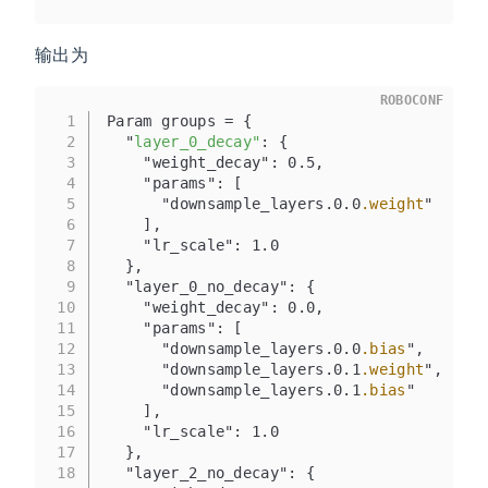
输出为
ROBOCONF
1
Param groups = {
2
  "
layer_0_decay"
: {
3
    "weight_decay": 0.5,
4
    "params": [
5
      "downsample_layers.0.0
.weight
"
6
    ],
7
    "lr_scale": 1.0
8
  },
9
  "layer_0_no_decay": {
10
    "weight_decay": 0.0,
11
    "params": [
12
      "downsample_layers.0.0
.bias
",
13
      "downsample_layers.0.1
.weight
",
14
      "downsample_layers.0.1
.bias
"
15
    ],
16
    "lr_scale": 1.0
17
  },
18
  "layer_2_no_decay": {